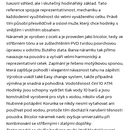
luxusní vzhled, ale i skutečný hodinářský základ. Tato
reference spojuje reprezentativnost, mechaniku a
každodenní využitelnost do velmi vyváženého celku. Právě
tím působí přesvědčivě a osloví muže, který chce hodinky s
vnějším i vnitřním obsahem.
Náramek je vyroben z oceli a je proveden jako bicolor, tedy ve
stříbrném tónu a se zušlechtěním PVD tvrdou povrchovou
úpravou v odstínu žlutého zlata. Barva náramku tak přímo
navazuje na pouzdro a vytváří velmi harmonický a
reprezentativní celek. Zapínání je řešeno motýlkovou sponou,
která zajišťuje pohodlí i elegantní návaznost tahu na zápěstí.
Výrobce uvádí také Easy change system, takže případná
výměna je snadná a pohodlná. Vodotěsnost činí 10 ATM.
Hodinky jsou schopny vydržet tlak vody 10 barů a jsou
konstrukčně vyrobené pro styk s vodou, nikoliv však pro
hlubinné potápění. Korunka se nikdy nesmí vytahovat ani
používat pod vodou, protože tím dochází k narušení těsnosti
pouzdra. Bicolor náramek navíc zvyšuje univerzalitu při
kombinování se stříbrnými i zlatými doplňky.
Tento model se skvěle hodí pro muže, kteří hledají luxusní