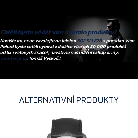
Chtěli byste vědět více o tomto produktu?
Napište mi, nebo zavolejte na telefon
602 521 828
a poradím Vám.
Pokud byste chtěli vybírat z dalších více jak 30 000 produktů
od 55 světových značek, navštivte náš hlavní eshop firmy:
www.tovys.cz
. Tomáš Vyskočil
ALTERNATIVNÍ PRODUKTY