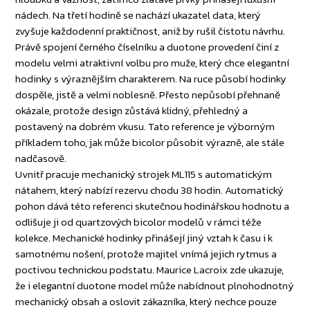
nádech. Na třetí hodině se nachází ukazatel data, který
zvyšuje každodenní praktičnost, aniž by rušil čistotu návrhu.
Právě spojení černého číselníku a duotone provedení činí z
modelu velmi atraktivní volbu pro muže, který chce elegantní
hodinky s výraznějším charakterem. Na ruce působí hodinky
dospěle, jistě a velmi noblesně. Přesto nepůsobí přehnaně
okázale, protože design zůstává klidný, přehledný a
postavený na dobrém vkusu. Tato reference je výborným
příkladem toho, jak může bicolor působit výrazně, ale stále
nadčasově.
Uvnitř pracuje mechanický strojek ML115 s automatickým
nátahem, který nabízí rezervu chodu 38 hodin. Automatický
pohon dává této referenci skutečnou hodinářskou hodnotu a
odlišuje ji od quartzových bicolor modelů v rámci téže
kolekce. Mechanické hodinky přinášejí jiný vztah k času i k
samotnému nošení, protože majitel vnímá jejich rytmus a
poctivou technickou podstatu. Maurice Lacroix zde ukazuje,
že i elegantní duotone model může nabídnout plnohodnotný
mechanický obsah a oslovit zákazníka, který nechce pouze