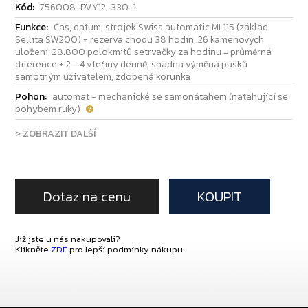
Kód:
756008-PVY12-330-1
Funkce:
Čas, datum, strojek Swiss automatic ML115 (základ
Sellita SW200) = rezerva chodu 38 hodin, 26 kamenových
uložení, 28.800 polokmitů setrvačky za hodinu = průměrná
diference + 2 - 4 vteřiny denně, snadná výměna pásků
samotným uživatelem, zdobená korunka
Pohon:
automat - mechanické se samonátahem (natahující se
pohybem ruky)
> ZOBRAZIT DALŠÍ
Dotaz na cenu
KOUPIT
Již jste u nás nakupovali?
Klikněte
ZDE
pro lepší podmínky nákupu.