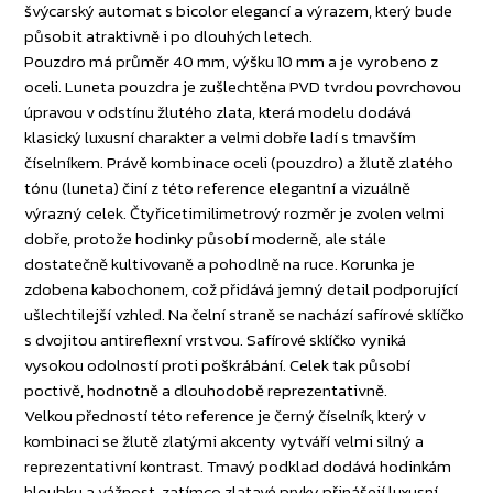
švýcarský automat s bicolor elegancí a výrazem, který bude
působit atraktivně i po dlouhých letech.
Pouzdro má průměr 40 mm, výšku 10 mm a je vyrobeno z
oceli. Luneta pouzdra je zušlechtěna PVD tvrdou povrchovou
úpravou v odstínu žlutého zlata, která modelu dodává
klasický luxusní charakter a velmi dobře ladí s tmavším
číselníkem. Právě kombinace oceli (pouzdro) a žlutě zlatého
tónu (luneta) činí z této reference elegantní a vizuálně
výrazný celek. Čtyřicetimilimetrový rozměr je zvolen velmi
dobře, protože hodinky působí moderně, ale stále
dostatečně kultivovaně a pohodlně na ruce. Korunka je
zdobena kabochonem, což přidává jemný detail podporující
ušlechtilejší vzhled. Na čelní straně se nachází safírové sklíčko
s dvojitou antireflexní vrstvou. Safírové sklíčko vyniká
vysokou odolností proti poškrábání. Celek tak působí
poctivě, hodnotně a dlouhodobě reprezentativně.
Velkou předností této reference je černý číselník, který v
kombinaci se žlutě zlatými akcenty vytváří velmi silný a
reprezentativní kontrast. Tmavý podklad dodává hodinkám
hloubku a vážnost, zatímco zlatavé prvky přinášejí luxusní