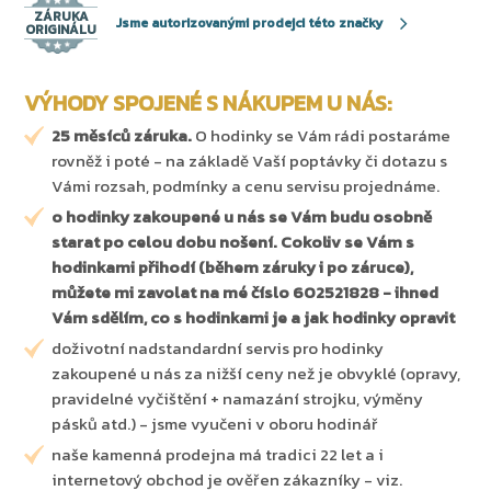
ZÁRUKA
Jsme autorizovanými prodejci této značky
ORIGINÁLU
VÝHODY SPOJENÉ S NÁKUPEM U NÁS:
25 měsíců záruka.
O hodinky se Vám rádi postaráme
rovněž i poté - na základě Vaší poptávky či dotazu s
Vámi rozsah, podmínky a cenu servisu projednáme.
o hodinky zakoupené u nás se Vám budu osobně
starat po celou dobu nošení. Cokoliv se Vám s
hodinkami přihodí (během záruky i po záruce),
můžete mi zavolat na mé číslo 602521828 - ihned
Vám sdělím, co s hodinkami je a jak hodinky opravit
doživotní nadstandardní servis pro hodinky
zakoupené u nás za nižší ceny než je obvyklé (opravy,
pravidelné vyčištění + namazání strojku, výměny
pásků atd.) - jsme vyučeni v oboru hodinář
naše kamenná prodejna má tradici 22 let a i
internetový obchod je ověřen zákazníky - viz.