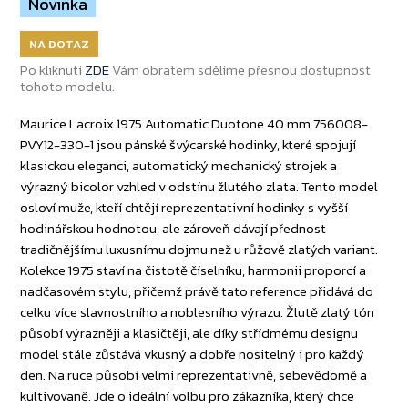
Novinka
NA DOTAZ
Po kliknutí
ZDE
Vám obratem sdělíme přesnou dostupnost
tohoto modelu.
Maurice Lacroix 1975 Automatic Duotone 40 mm 756008-
PVY12-330-1 jsou pánské švýcarské hodinky, které spojují
klasickou eleganci, automatický mechanický strojek a
výrazný bicolor vzhled v odstínu žlutého zlata. Tento model
osloví muže, kteří chtějí reprezentativní hodinky s vyšší
hodinářskou hodnotou, ale zároveň dávají přednost
tradičnějšímu luxusnímu dojmu než u růžově zlatých variant.
Kolekce 1975 staví na čistotě číselníku, harmonii proporcí a
nadčasovém stylu, přičemž právě tato reference přidává do
celku více slavnostního a noblesního výrazu. Žlutě zlatý tón
působí výrazněji a klasičtěji, ale díky střídmému designu
model stále zůstává vkusný a dobře nositelný i pro každý
den. Na ruce působí velmi reprezentativně, sebevědomě a
kultivovaně. Jde o ideální volbu pro zákazníka, který chce