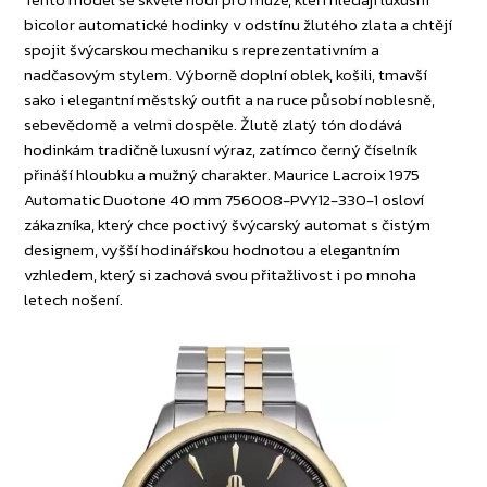
bicolor automatické hodinky v odstínu žlutého zlata a chtějí
spojit švýcarskou mechaniku s reprezentativním a
nadčasovým stylem. Výborně doplní oblek, košili, tmavší
sako i elegantní městský outfit a na ruce působí noblesně,
sebevědomě a velmi dospěle. Žlutě zlatý tón dodává
hodinkám tradičně luxusní výraz, zatímco černý číselník
přináší hloubku a mužný charakter. Maurice Lacroix 1975
Automatic Duotone 40 mm 756008-PVY12-330-1 osloví
zákazníka, který chce poctivý švýcarský automat s čistým
designem, vyšší hodinářskou hodnotou a elegantním
vzhledem, který si zachová svou přitažlivost i po mnoha
letech nošení.