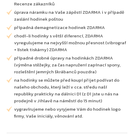
Recenze zákazníků
úprava náramku na Vaše zápěstí ZDARMA i v případě
zaslání hodinek poštou
případná demagnetizace hodinek ZDARMA
chodí-li hodinky s větší diferencí, ZDARMA
vyregulujeme na nejvyšší možnou přesnost (vibrograf
+ lístek tiskárny) ZDARMA
případné drobné úpravy na hodinkách ZDARMA
(výměna stěžejky, za čas napružení zapínací spony,
rozleštění jemných škrábanců pouzdra)
na hodinky se můžete před koupí přijet podívat do
našeho obchodu, který leží v cca. středu naší
republiky prakticky na dálnici D1 (z D1 jste u nás na
prodejně v Jihlavě na náměstí do 15 minut)
vygravírujeme nebo vyryjeme Vám do hodinek logo
firmy, Vaše iniciály, věnování atd.