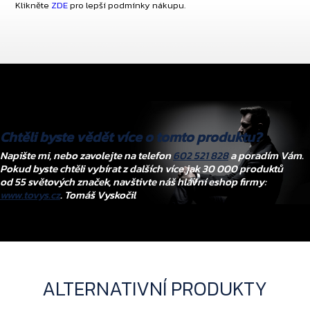
Klikněte
ZDE
pro lepší podmínky nákupu.
Chtěli byste vědět více o tomto produktu?
Napište mi, nebo zavolejte na telefon
602 521 828
a poradím Vám.
Pokud byste chtěli vybírat z dalších více jak 30 000 produktů
od 55 světových značek, navštivte náš hlavní eshop firmy:
www.tovys.cz
. Tomáš Vyskočil
ALTERNATIVNÍ PRODUKTY