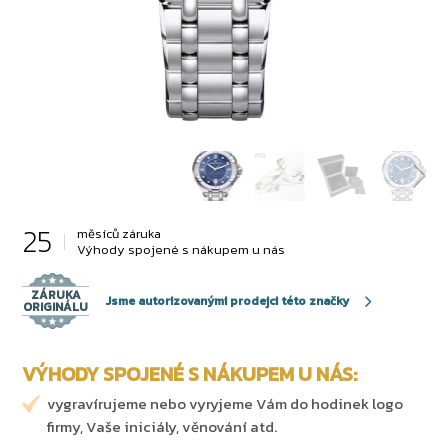
25
měsíců záruka
Výhody spojené s nákupem u nás
ZÁRUKA
Jsme autorizovanými prodejci této značky
ORIGINÁLU
VÝHODY SPOJENÉ S NÁKUPEM U NÁS:
vygravírujeme nebo vyryjeme Vám do hodinek logo
firmy, Vaše iniciály, věnování atd.