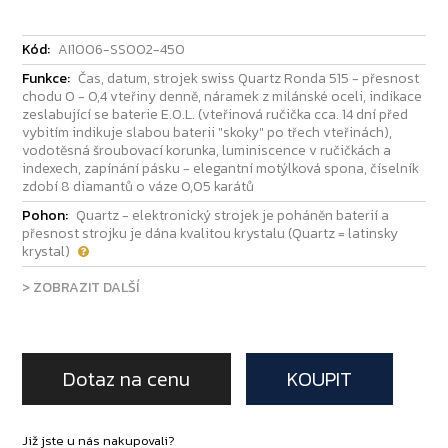
Kód:
AI1006-SS002-450
Funkce:
Čas, datum, strojek swiss Quartz Ronda 515 - přesnost
chodu 0 - 0,4 vteřiny denně, náramek z milánské oceli, indikace
zeslabující se baterie E.O.L. (vteřinová ručička cca. 14 dní před
vybitím indikuje slabou baterii "skoky" po třech vteřinách),
vodotěsná šroubovací korunka, luminiscence v ručičkách a
indexech, zapínání pásku - elegantní motýlková spona, číselník
zdobí 8 diamantů o váze 0,05 karátů
Pohon:
Quartz - elektronický strojek je poháněn baterií a
přesnost strojku je dána kvalitou krystalu (Quartz = latinsky
krystal)
> ZOBRAZIT DALŠÍ
Dotaz na cenu
KOUPIT
Již jste u nás nakupovali?