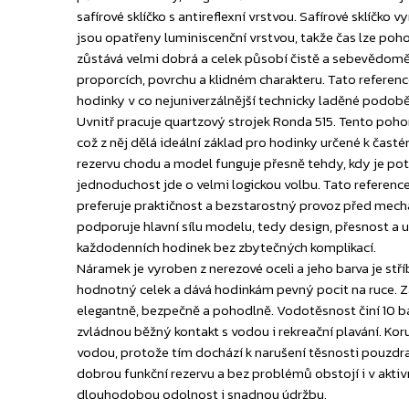
safírové sklíčko s antireflexní vrstvou. Safírové sklíčko
jsou opatřeny luminiscenční vrstvou, takže čas lze poho
zůstává velmi dobrá a celek působí čistě a sebevědomě. J
proporcích, povrchu a klidném charakteru. Tato referenc
hodinky v co nejuniverzálnější technicky laděné podobě
Uvnitř pracuje quartzový strojek Ronda 515. Tento poho
což z něj dělá ideální základ pro hodinky určené k časté
rezervu chodu a model funguje přesně tehdy, kdy je po
jednoduchost jde o velmi logickou volbu. Tato reference o
preferuje praktičnost a bezstarostný provoz před mech
podporuje hlavní sílu modelu, tedy design, přesnost a un
každodenních hodinek bez zbytečných komplikací.
Náramek je vyroben z nerezové oceli a jeho barva je stř
hodnotný celek a dává hodinkám pevný pocit na ruce. Z
elegantně, bezpečně a pohodlně. Vodotěsnost činí 10 ba
zvládnou běžný kontakt s vodou i rekreační plavání. Ko
vodou, protože tím dochází k narušení těsnosti pouzd
dobrou funkční rezervu a bez problémů obstojí i v akti
dlouhodobou odolnost i snadnou údržbu.