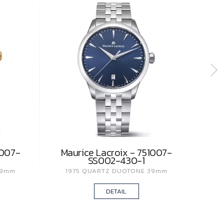
1007-
Maurice Lacroix - 751007-
Ma
SS002-430-1
39mm
1975 QUARTZ DUOTONE 39mm
1
DETAIL