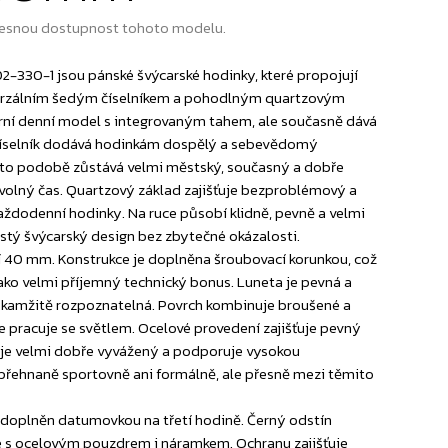
esnou dostupnost tohoto modelu.
330-1 jsou pánské švýcarské hodinky, které propojují
niverzálním šedým číselníkem a pohodlným quartzovým
rní denní model s integrovaným tahem, ale současně dává
ý číselník dodává hodinkám dospělý a sebevědomý
této podobě zůstává velmi městský, současný a dobře
 volný čas. Quartzový základ zajišťuje bezproblémový a
každodenní hodinky. Na ruce působí klidně, pevně a velmi
čistý švýcarský design bez zbytečné okázalosti.
í 40 mm. Konstrukce je doplněna šroubovací korunkou, což
ko velmi příjemný technický bonus. Luneta je pevná a
 okamžitě rozpoznatelná. Povrch kombinuje broušené a
 pracuje se světlem. Ocelové provedení zajišťuje pevný
je velmi dobře vyvážený a podporuje vysokou
 přehnaně sportovně ani formálně, ale přesně mezi těmito
je doplněn datumovkou na třetí hodině. Černý odstín
e s ocelovým pouzdrem i náramkem. Ochranu zajišťuje