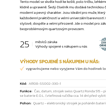
Tento model se skvěle hodí ke košili, polo tričku, lehk
klidně a upraveně. Šedý číselník mu dodává technickou 
moderní a pevný charakter. Jsou ideální pro muže, kter
každodenní praktičností a velmi univerzální barevností
stylově, dospěle a velmi přirozeně. Jde o model pro záka
bezproblémovým quartzovým provozem.
25
měsíců záruka
ZÁ
ORI
Výhody spojené s nákupem u nás
VÝHODY SPOJENÉ S NÁKUPEM U NÁS:
vygravírujeme nebo vyryjeme Vám do hodinek logo
Kód:
AI1108-SS002-330-1
Funkce:
Čas, datum, strojek swiss Quartz Ronda 515 - p
se baterie E.O.L. (vteřinová ručička cca. 14 dní před vybi
Pohon:
Quartz - elektronický strojek je poháněn baterií