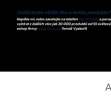
Chtěli byste vědět více o tomto produktu?
Napište mi, nebo zavolejte na telefon
602 521 828
a porad
vybírat z dalších více jak 30 000 produktů od 55 světový
eshop firmy:
www.tovys.cz
. Tomáš Vyskočil
A