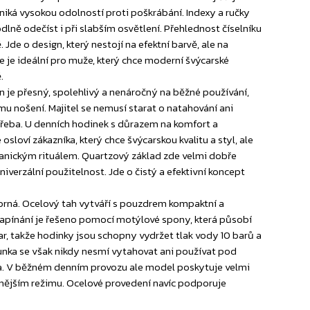
 vyniká vysokou odolností proti poškrábání. Indexy a ručky
dlně odečíst i při slabším osvětlení. Přehlednost číselníku
de o design, který nestojí na efektní barvě, ale na
e je ideální pro muže, který chce moderní švýcarské
.
n je přesný, spolehlivý a nenáročný na běžné používání,
mu nošení. Majitel se nemusí starat o natahování ani
třeba. U denních hodinek s důrazem na komfort a
sloví zákazníka, který chce švýcarskou kvalitu a styl, ale
anickým rituálem. Quartzový základ zde velmi dobře
iverzální použitelnost. Jde o čistý a efektivní koncept
íbrná. Ocelový tah vytváří s pouzdrem kompaktní a
apínání je řešeno pomocí motýlové spony, která působí
r, takže hodinky jsou schopny vydržet tlak vody 10 barů a
runka se však nikdy nesmí vytahovat ani používat pod
ra. V běžném denním provozu ale model poskytuje velmi
vnějším režimu. Ocelové provedení navíc podporuje