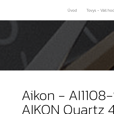
Úvod
Tovys - Váš ho
Aikon - AI1108
AIKON Quartz