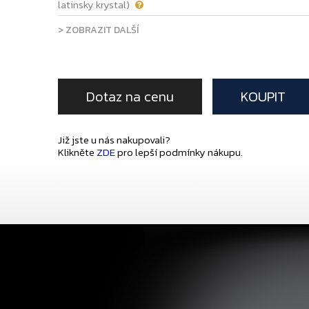
latinsky krystal)
> ZOBRAZIT DALŠÍ
Dotaz na cenu
KOUPIT
Již jste u nás nakupovali?
Klikněte
ZDE
pro lepší podmínky nákupu.