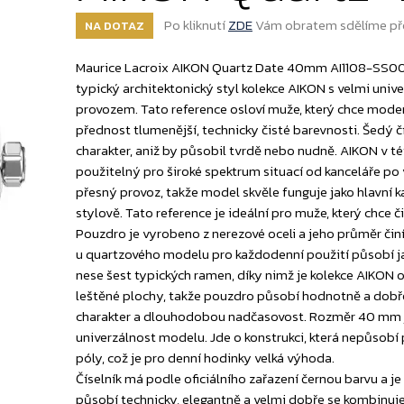
Po kliknutí
ZDE
Vám obratem sdělíme př
NA DOTAZ
Maurice Lacroix AIKON Quartz Date 40mm AI1108-SS002-
typický architektonický styl kolekce AIKON s velmi u
provozem. Tato reference osloví muže, který chce mode
přednost tlumenější, technicky čisté barevnosti. Šed
charakter, aniž by působil tvrdě nebo nudně. AIKON v 
použitelný pro široké spektrum situací od kanceláře po
přesný provoz, takže model skvěle funguje jako hlavní 
stylově. Tato reference je ideální pro muže, který chce 
Pouzdro je vyrobeno z nerezové oceli a jeho průměr čin
u quartzového modelu pro každodenní použití působí ja
nese šest typických ramen, díky nimž je kolekce AIKON
leštěné plochy, takže pouzdro působí hodnotně a dobře
charakter a dlouhodobou nadčasovost. Rozměr 40 mm 
univerzálnost modelu. Jde o konstrukci, která nepůsobí
póly, což je pro denní hodinky velká výhoda.
Číselník má podle oficiálního zařazení černou barvu a 
působí technicky, elegantně a velmi dobře se kombinuj