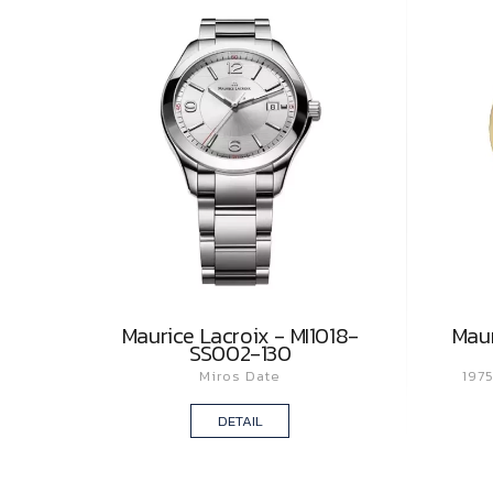
Maurice Lacroix - MI1018-
Maur
SS002-130
Miros Date
197
DETAIL