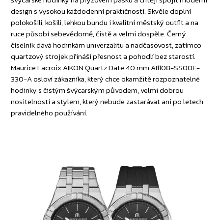
design s vysokou každodenní praktičností. Skvěle doplní
polokošili, košili, lehkou bundu i kvalitní městský outfit a na
ruce působí sebevědomě, čistě a velmi dospěle. Černý
číselník dává hodinkám univerzalitu a nadčasovost, zatímco
quartzový strojek přináší přesnost a pohodlí bez starostí.
Maurice Lacroix AIKON Quartz Date 40 mm AI1108-SS00F-
330-A osloví zákazníka, který chce okamžitě rozpoznatelné
hodinky s čistým švýcarským původem, velmi dobrou
nositelností a stylem, který nebude zastarávat ani po letech
pravidelného používání.