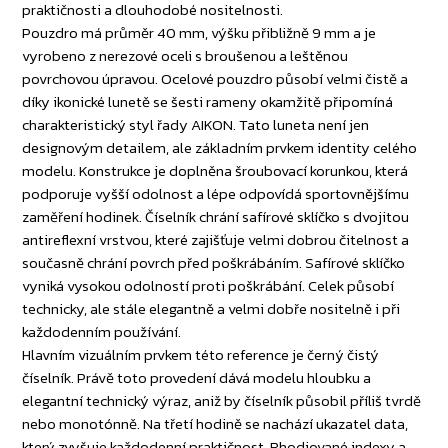
praktičnosti a dlouhodobé nositelnosti.
Pouzdro má průměr 40 mm, výšku přibližně 9 mm a je
vyrobeno z nerezové oceli s broušenou a leštěnou
povrchovou úpravou. Ocelové pouzdro působí velmi čistě a
díky ikonické lunetě se šesti rameny okamžitě připomíná
charakteristický styl řady AIKON. Tato luneta není jen
designovým detailem, ale základním prvkem identity celého
modelu. Konstrukce je doplněna šroubovací korunkou, která
podporuje vyšší odolnost a lépe odpovídá sportovnějšímu
zaměření hodinek. Číselník chrání safírové sklíčko s dvojitou
antireflexní vrstvou, které zajišťuje velmi dobrou čitelnost a
současně chrání povrch před poškrábáním. Safírové sklíčko
vyniká vysokou odolností proti poškrábání. Celek působí
technicky, ale stále elegantně a velmi dobře nositelně i při
každodenním používání.
Hlavním vizuálním prvkem této reference je černý čistý
číselník. Právě toto provedení dává modelu hloubku a
elegantní technický výraz, aniž by číselník působil příliš tvrdě
nebo monotónně. Na třetí hodině se nachází ukazatel data,
který zvyšuje každodenní praktičnost. Rhodiované indexy a