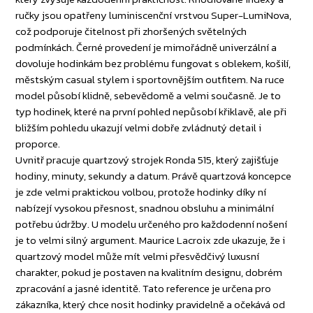
ručky jsou opatřeny luminiscenční vrstvou Super-LumiNova,
což podporuje čitelnost při zhoršených světelných
podmínkách. Černé provedení je mimořádně univerzální a
dovoluje hodinkám bez problému fungovat s oblekem, košilí,
městským casual stylem i sportovnějším outfitem. Na ruce
model působí klidně, sebevědomě a velmi současně. Je to
typ hodinek, které na první pohled nepůsobí křiklavě, ale při
bližším pohledu ukazují velmi dobře zvládnutý detail i
proporce.
Uvnitř pracuje quartzový strojek Ronda 515, který zajišťuje
hodiny, minuty, sekundy a datum. Právě quartzová koncepce
je zde velmi praktickou volbou, protože hodinky díky ní
nabízejí vysokou přesnost, snadnou obsluhu a minimální
potřebu údržby. U modelu určeného pro každodenní nošení
je to velmi silný argument. Maurice Lacroix zde ukazuje, že i
quartzový model může mít velmi přesvědčivý luxusní
charakter, pokud je postaven na kvalitním designu, dobrém
zpracování a jasné identitě. Tato reference je určena pro
zákazníka, který chce nosit hodinky pravidelně a očekává od