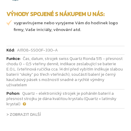
VÝHODY SPOJENÉ S NÁKUPEM U NÁS:
vygravírujeme nebo vyryjeme Vám do hodinek logo
firmy, Vaše iniciály, věnování atd.
Kód:
AI1108-SS00F-330-A
Funkce:
Čas, datum, strojek swiss Quartz Ronda 515 - přesnost
chodu 0 - 0,5 vteřiny denně, indikace zeslabující se baterie
E.O.L. (vteřinová ručička cca. 14 dní před vybitím indikuje slabou
baterii "skoky" po třech vteřinách), součástí balení je černý
kaučukový pásek s možností snadné a rychlé výměny
uživatelem
Pohon:
Quartz - elektronický strojek je poháněn baterií a
přesnost strojku je dána kvalitou krystalu (Quartz = latinsky
krystal)
> ZOBRAZIT DALŠÍ