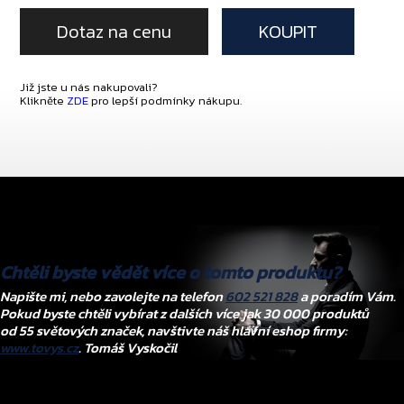
Dotaz na cenu
KOUPIT
Již jste u nás nakupovali?
Klikněte
ZDE
pro lepší podmínky nákupu.
Chtěli byste vědět více o tomto produktu?
Napište mi, nebo zavolejte na telefon
602 521 828
a poradím Vám.
Pokud byste chtěli vybírat z dalších více jak 30 000 produktů
od 55 světových značek, navštivte náš hlavní eshop firmy:
www.tovys.cz
. Tomáš Vyskočil