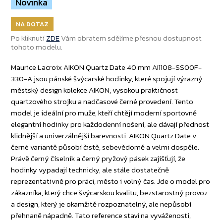
Novinka
NA DOTAZ
Po kliknutí
ZDE
Vám obratem sdělíme přesnou dostupnost
tohoto modelu.
Maurice Lacroix AIKON Quartz Date 40 mm AI1108-SS00F-
330-A jsou pánské švýcarské hodinky, které spojují výrazný
městský design kolekce AIKON, vysokou praktičnost
quartzového strojku a nadčasové černé provedení. Tento
model je ideální pro muže, kteří chtějí moderní sportovně
elegantní hodinky pro každodenní nošení, ale dávají přednost
klidnější a univerzálnější barevnosti. AIKON Quartz Date v
černé variantě působí čistě, sebevědomě a velmi dospěle.
Právě černý číselník a černý pryžový pásek zajišťují, že
hodinky vypadají technicky, ale stále dostatečně
reprezentativně pro práci, město i volný čas. Jde o model pro
zákazníka, který chce švýcarskou kvalitu, bezstarostný provoz
a design, který je okamžitě rozpoznatelný, ale nepůsobí
přehnaně nápadně. Tato reference staví na vyváženosti,