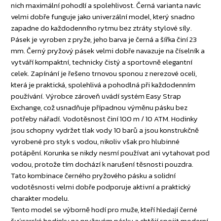
nich maximální pohodlí a spolehlivost. Černá varianta navíc
velmi dobře funguje jako univerzální model, který snadno
zapadne do každodenního rytmu bez ztráty stylové síly.
Pásek je vyroben z pryže, jeho barva je černá a šířka činí 23
mm. Černý pryžový pásek velmi dobře navazuje na číselník a
vytváří kompaktní, technicky čistý a sportovně elegantní
celek. Zapínání je řešeno trnovou sponou z nerezové oceli,
která je praktická, spolehlivá a pohodlná při každodenním
používání. Výrobce zároveň uvádí systém Easy Strap
Exchange, což usnadňuje případnou výměnu pásku bez
potřeby nářadí. Vodotěsnost činí 100 m / 10 ATM. Hodinky
jsou schopny vydržet tlak vody 10 barů a jsou konstrukčně
vyrobené pro styk s vodou, nikoliv však pro hlubinné
potápění. Korunka se nikdy nesmí používat ani vytahovat pod
vodou, protože tím dochází k narušení těsnosti pouzdra.
Tato kombinace černého pryžového pásku a solidní
vodotěsnosti velmi dobře podporuje aktivní a praktický
charakter modelu.
Tento model se výborně hodí pro muže, kteří hledají černé
švýcarské hodinky na pryžovém pásku a chtějí spojit moderní