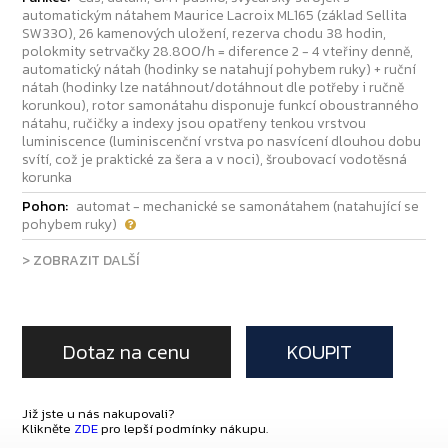
automatickým nátahem Maurice Lacroix ML165 (základ Sellita
SW330), 26 kamenových uložení, rezerva chodu 38 hodin,
polokmity setrvačky 28.800/h = diference 2 - 4 vteřiny denně,
automatický nátah (hodinky se natahují pohybem ruky) + ruční
nátah (hodinky lze natáhnout/dotáhnout dle potřeby i ručně
korunkou), rotor samonátahu disponuje funkcí oboustranného
nátahu, ručičky a indexy jsou opatřeny tenkou vrstvou
luminiscence (luminiscenční vrstva po nasvícení dlouhou dobu
svítí, což je praktické za šera a v noci), šroubovací vodotěsná
korunka
Pohon:
automat - mechanické se samonátahem (natahující se
pohybem ruky)
> ZOBRAZIT DALŠÍ
Dotaz na cenu
KOUPIT
Již jste u nás nakupovali?
Klikněte
ZDE
pro lepší podmínky nákupu.