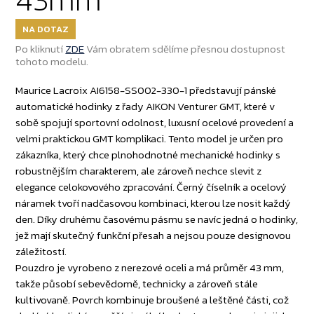
NA DOTAZ
Po kliknutí
ZDE
Vám obratem sdělíme přesnou dostupnost
tohoto modelu.
Maurice Lacroix AI6158-SS002-330-1 představují pánské
automatické hodinky z řady AIKON Venturer GMT, které v
sobě spojují sportovní odolnost, luxusní ocelové provedení a
velmi praktickou GMT komplikaci. Tento model je určen pro
zákazníka, který chce plnohodnotné mechanické hodinky s
robustnějším charakterem, ale zároveň nechce slevit z
elegance celokovového zpracování. Černý číselník a ocelový
náramek tvoří nadčasovou kombinaci, kterou lze nosit každý
den. Díky druhému časovému pásmu se navíc jedná o hodinky,
jež mají skutečný funkční přesah a nejsou pouze designovou
záležitostí.
Pouzdro je vyrobeno z nerezové oceli a má průměr 43 mm,
takže působí sebevědomě, technicky a zároveň stále
kultivovaně. Povrch kombinuje broušené a leštěné části, což