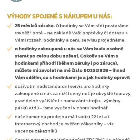
VÝHODY SPOJENÉ S NÁKUPEM U NÁS:
25 měsíců záruka.
O hodinky se Vám rádi postaráme
rovněž i poté - na základě Vaší poptávky či dotazu s
Vámi rozsah, podmínky a cenu servisu projednáme.
o hodinky zakoupené u nás se Vám budu osobně
starat po celou dobu nošení. Cokoliv se Vám s
hodinkami přihodí (během záruky i po záruce),
můžete mi zavolat na mé číslo 602521828 - ihned
Vám sdělím, co s hodinkami je a jak hodinky opravit
doživotní nadstandardní servis pro hodinky
zakoupené u nás za nižší ceny než je obvyklé (opravy,
pravidelné vyčištění + namazání strojku, výměny
pásků atd.) - jsme vyučeni v oboru hodinář
naše kamenná prodejna má tradici 22 let a i
internetový obchod je ověřen zákazníky - viz.
Recenze zákazníků
úprava náramku na Vaše zápěstí ZDARMA i v případě