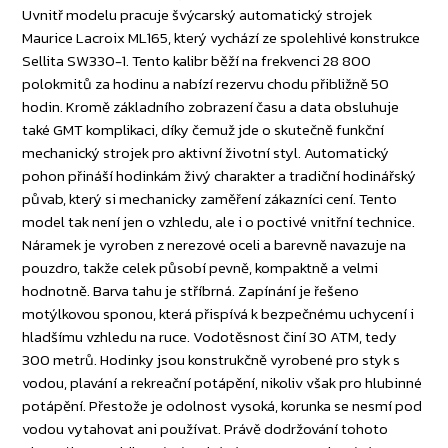
Uvnitř modelu pracuje švýcarský automatický strojek
Maurice Lacroix ML165, který vychází ze spolehlivé konstrukce
Sellita SW330-1. Tento kalibr běží na frekvenci 28 800
polokmitů za hodinu a nabízí rezervu chodu přibližně 50
hodin. Kromě základního zobrazení času a data obsluhuje
také GMT komplikaci, díky čemuž jde o skutečně funkční
mechanický strojek pro aktivní životní styl. Automatický
pohon přináší hodinkám živý charakter a tradiční hodinářský
půvab, který si mechanicky zaměření zákazníci cení. Tento
model tak není jen o vzhledu, ale i o poctivé vnitřní technice.
Náramek je vyroben z nerezové oceli a barevně navazuje na
pouzdro, takže celek působí pevně, kompaktně a velmi
hodnotně. Barva tahu je stříbrná. Zapínání je řešeno
motýlkovou sponou, která přispívá k bezpečnému uchycení i
hladšímu vzhledu na ruce. Vodotěsnost činí 30 ATM, tedy
300 metrů. Hodinky jsou konstrukčně vyrobené pro styk s
vodou, plavání a rekreační potápění, nikoliv však pro hlubinné
potápění. Přestože je odolnost vysoká, korunka se nesmí pod
vodou vytahovat ani používat. Právě dodržování tohoto