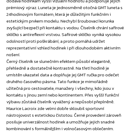
dodává hodinkám vyšší vizuální hodnotu a podporuje jejich
prémiový výraz. Luneta je jednosměrně otočná GMT luneta s
24hodinovým formátem, která je důležitým funkčním i
estetickým prvkem modelu. Nechybí šroubovací korunka
zvyšující bezpečí při kontaktu s vodou. Číselník chrání safírové
sklíčko s antireflexní vrstvou. Safírové sklíčko vyniká vysokou
odolností proti poškrábání, a proto pomáhá udržet
reprezentativní vzhled hodinek i při dlouhodobém aktivním
nošení.
Černý číselník se slunečním efektem působí elegantně,
přehledně a dostatečně kontrastně. Na třetí hodině je
umístěn ukazatel data a doplňuje jej GMT ručka pro odečet
druhého časového pásma. Tato funkce je mimořádně
užitečná pro cestovatele, manažery i všechny, kdo jsou v
kontaktu s jinou zemí nebo kontinentem. Přes vyšší funkční
výbavu zůstává číselník vyvážený a nepůsobí přeplněně.
Maurice Lacroix zde velmi dobře skloubil sportovní
nástrojovost s estetickou čistotou. Černé provedení zároveň
posiluje univerzálnost hodinek a umožňuje jejich snadné
kombinování s formálnějším i volnočasovým oblečením.