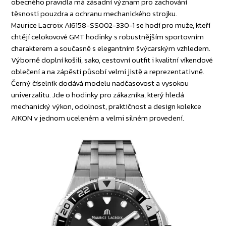
obecného pravidla má zásadní význam pro zachování
těsnosti pouzdra a ochranu mechanického strojku.
Maurice Lacroix AI6158-SS002-330-1 se hodí pro muže, kteří
chtějí celokovové GMT hodinky s robustnějším sportovním
charakterem a současně s elegantním švýcarským vzhledem.
Výborně doplní košili, sako, cestovní outfit i kvalitní víkendové
oblečení a na zápěstí působí velmi jistě a reprezentativně.
Černý číselník dodává modelu nadčasovost a vysokou
univerzalitu. Jde o hodinky pro zákazníka, který hledá
mechanický výkon, odolnost, praktičnost a design kolekce
AIKON v jednom uceleném a velmi silném provedení.