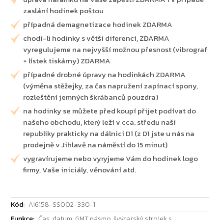
zaslání hodinek poštou
případná demagnetizace hodinek ZDARMA
chodí-li hodinky s větší diferencí, ZDARMA
vyregulujeme na nejvyšší možnou přesnost (vibrograf
+ lístek tiskárny) ZDARMA
případné drobné úpravy na hodinkách ZDARMA
(výměna stěžejky, za čas napružení zapínací spony,
rozleštění jemných škrábanců pouzdra)
na hodinky se můžete před koupí přijet podívat do
našeho obchodu, který leží v cca. středu naší
republiky prakticky na dálnici D1 (z D1 jste u nás na
prodejně v Jihlavě na náměstí do 15 minut)
vygravírujeme nebo vyryjeme Vám do hodinek logo
firmy, Vaše iniciály, věnování atd.
Kód:
AI6158-SS002-330-1
Funkce:
Čas, datum, GMT pásmo, švýcarský strojek s