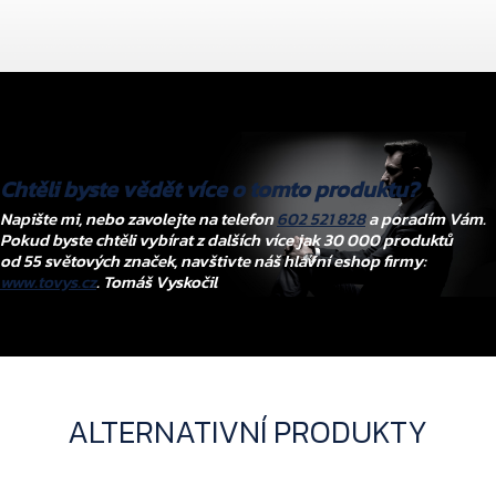
Chtěli byste vědět více o tomto produktu?
Napište mi, nebo zavolejte na telefon
602 521 828
a poradím Vám.
Pokud byste chtěli vybírat z dalších více jak 30 000 produktů
od 55 světových značek, navštivte náš hlavní eshop firmy:
www.tovys.cz
. Tomáš Vyskočil
ALTERNATIVNÍ PRODUKTY